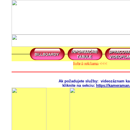
>>> Najlepšia reklama je dobrá reklama <<<
Ak požadujete služby: videozáznam kam
kliknite na sekciu:
https://kameraman.